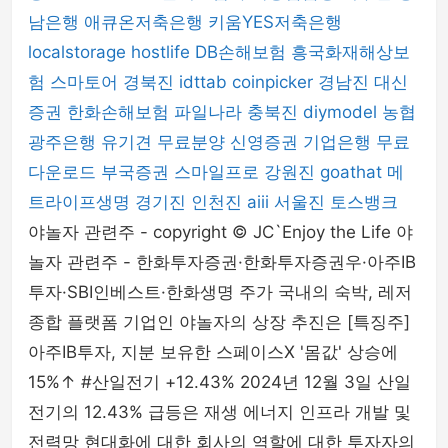
남은행
애큐온저축은행
키움YES저축은행
localstorage
hostlife
DB손해보험
흥국화재해상보
험
스마토어
경북진
idttab
coinpicker
경남진
대신
증권
한화손해보험
파일나라
충북진
diymodel
농협
광주은행
유기견 무료분양
신영증권
기업은행
무료
다운로드
부국증권
스마일프로
강원진
goathat
메
트라이프생명
경기진
인천진
aiii
서울진
토스뱅크
야놀자 관련주 - copyright © JC`Enjoy the Life 야
놀자 관련주 - 한화투자증권·한화투자증권우·아주IB
투자·SBI인베스트·한화생명 주가 국내의 숙박, 레저
종합 플랫폼 기업인 야놀자의 상장 추진은 [특징주]
아주IB투자, 지분 보유한 스페이스X '몸값' 상승에
15%↑ #산일전기 +12.43% 2024년 12월 3일 산일
전기의 12.43% 급등은 재생 에너지 인프라 개발 및
전력망 현대화에 대한 회사의 역할에 대한 투자자의