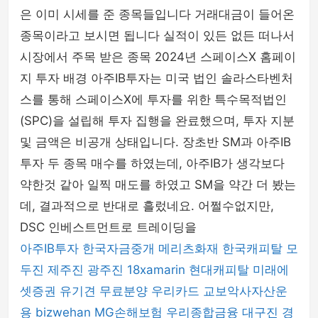
은 이미 시세를 준 종목들입니다 거래대금이 들어온
종목이라고 보시면 됩니다 실적이 있든 없든 떠나서
시장에서 주목 받은 종목 2024년 스페이스X 홈페이
지 투자 배경 아주IB투자는 미국 법인 솔라스타벤처
스를 통해 스페이스X에 투자를 위한 특수목적법인
(SPC)을 설립해 투자 집행을 완료했으며, 투자 지분
및 금액은 비공개 상태입니다. 장초반 SM과 아주IB
투자 두 종목 매수를 하였는데, 아주IB가 생각보다
약한것 같아 일찍 매도를 하였고 SM을 약간 더 봤는
데, 결과적으로 반대로 흘렀네요. 어쩔수없지만,
DSC 인베스트먼트로 트레이딩을
아주IB투자
한국자금중개
메리츠화재
한국캐피탈
모
두진
제주진
광주진
18xamarin
현대캐피탈
미래에
셋증권
유기견 무료분양
우리카드
교보악사자산운
용
bizwehan
MG손해보험
우리종합금융
대구진
경