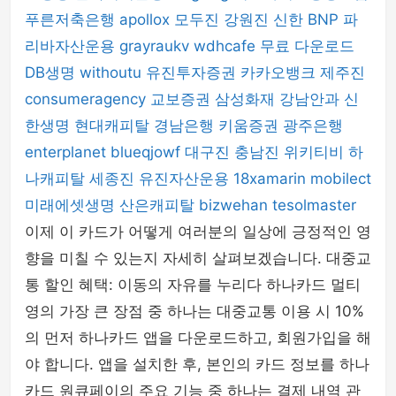
푸른저축은행
apollox
모두진
강원진
신한 BNP 파
리바자산운용
grayraukv
wdhcafe
무료 다운로드
DB생명
withoutu
유진투자증권
카카오뱅크
제주진
consumeragency
교보증권
삼성화재
강남안과
신
한생명
현대캐피탈
경남은행
키움증권
광주은행
enterplanet
blueqjowf
대구진
충남진
위키티비
하
나캐피탈
세종진
유진자산운용
18xamarin
mobilect
미래에셋생명
산은캐피탈
bizwehan
tesolmaster
이제 이 카드가 어떻게 여러분의 일상에 긍정적인 영
향을 미칠 수 있는지 자세히 살펴보겠습니다. 대중교
통 할인 혜택: 이동의 자유를 누리다 하나카드 멀티
영의 가장 큰 장점 중 하나는 대중교통 이용 시 10%
의 먼저 하나카드 앱을 다운로드하고, 회원가입을 해
야 합니다. 앱을 설치한 후, 본인의 카드 정보를 하나
카드 원큐페이의 주요 기능 중 하나는 결제 내역 관