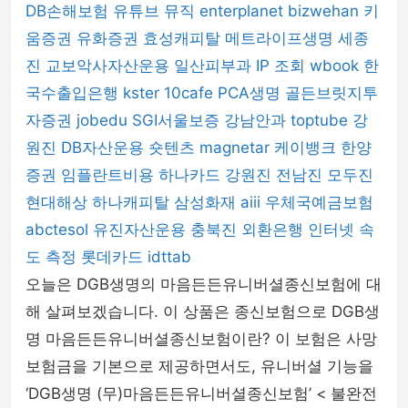
DB손해보험
유튜브 뮤직
enterplanet
bizwehan
키
움증권
유화증권
효성캐피탈
메트라이프생명
세종
진
교보악사자산운용
일산피부과
IP 조회
wbook
한
국수출입은행
kster
10cafe
PCA생명
골든브릿지투
자증권
jobedu
SGI서울보증
강남안과
toptube
강
원진
DB자산운용
숏텐츠
magnetar
케이뱅크
한양
증권
임플란트비용
하나카드
강원진
전남진
모두진
현대해상
하나캐피탈
삼성화재
aiii
우체국예금보험
abctesol
유진자산운용
충북진
외환은행
인터넷 속
도 측정
롯데카드
idttab
오늘은 DGB생명의 마음든든유니버셜종신보험에 대
해 살펴보겠습니다. 이 상품은 종신보험으로 DGB생
명 마음든든유니버셜종신보험이란? 이 보험은 사망
보험금을 기본으로 제공하면서도, 유니버셜 기능을
‘DGB생명 (무)마음든든유니버셜종신보험’ < 불완전