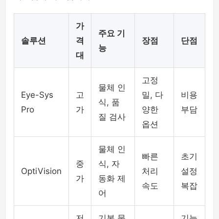
가
주요 기
솔루션
격
장점
단점
능
대
고정
물체 인
Eye-Sys
고
밀, 다
비용
식, 품
Pro
가
양한
부담
질 검사
옵션
물체 인
빠른
초기
중
식, 자
OptiVision
처리
설정
가
동화 제
속도
복잡
어
저
기본 물
기능