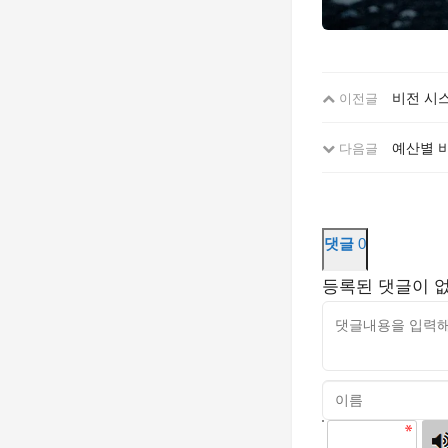
비전 시스
이전글
예산별 
다음글
댓글
0
등록된 댓글이 
고침