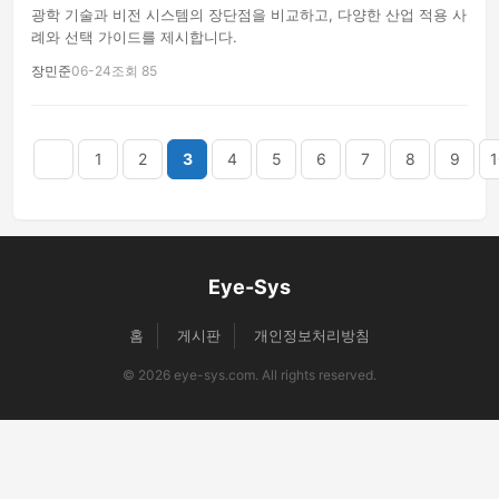
광학 기술과 비전 시스템의 장단점을 비교하고, 다양한 산업 적용 사
례와 선택 가이드를 제시합니다.
장민준
06-24
조회 85
음
맨끝
1
2
3
4
5
6
7
8
9
1
Eye-Sys
홈
게시판
개인정보처리방침
© 2026 eye-sys.com. All rights reserved.