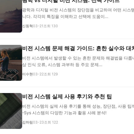
광학 vs 디지털 비전 시스템: 선택 가이드
광학과 디지털 비전 시스템의 장단점을 비교하여 어떤 시스
니다. 각각의 특징을 이해하고 선택에 도움이...
신동혁
03-21
조회 130
비전 시스템 문제 해결 가이드: 흔한 실수와 대
비전 시스템에서 발생할 수 있는 흔한 문제와 해결법을 다룹니
상 인식 오류, 시스템 과부하 등 주요 문제...
이수현
03-22
조회 129
비전 시스템 실제 사용 후기와 추천 팁
비전 시스템의 실제 사용 후기를 통해 성능, 장단점, 사용 팁까
-Sys 시스템의 다양한 기능과 활용 사례 분석!
김하림
03-23
조회 122