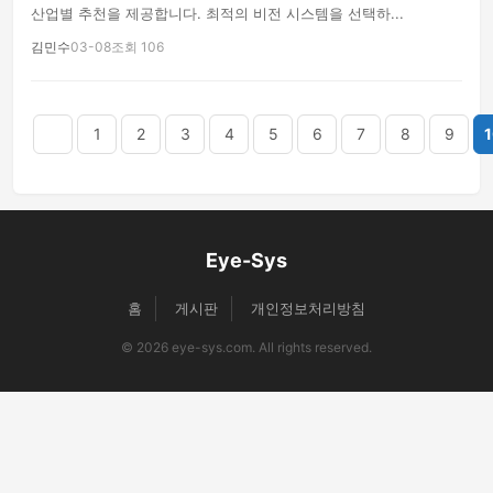
산업별 추천을 제공합니다. 최적의 비전 시스템을 선택하...
김민수
03-08
조회 106
음
맨끝
1
2
3
4
5
6
7
8
9
1
Eye-Sys
홈
게시판
개인정보처리방침
© 2026 eye-sys.com. All rights reserved.