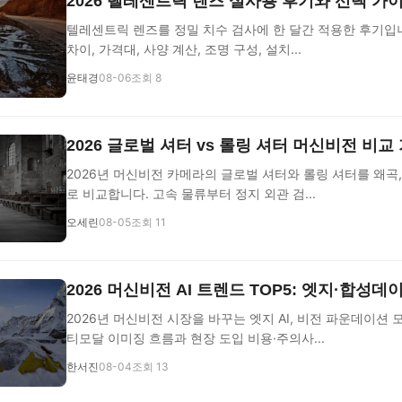
2026 텔레센트릭 렌즈 실사용 후기와 선택 가
텔레센트릭 렌즈를 정밀 치수 검사에 한 달간 적용한 후기입
차이, 가격대, 사양 계산, 조명 구성, 설치...
윤태경
08-06
조회 8
2026 글로벌 셔터 vs 롤링 셔터 머신비전 비교
2026년 머신비전 카메라의 글로벌 셔터와 롤링 셔터를 왜곡,
로 비교합니다. 고속 물류부터 정지 외관 검...
오세린
08-05
조회 11
2026 머신비전 AI 트렌드 TOP5: 엣지·합성데
2026년 머신비전 시장을 바꾸는 엣지 AI, 비전 파운데이션 
티모달 이미징 흐름과 현장 도입 비용·주의사...
한서진
08-04
조회 13