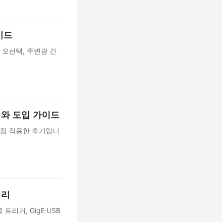
이드
 오선택, 주변광 간
기와 도입 가이드
직접 적용한 후기입니
정리
리거, GigE·USB