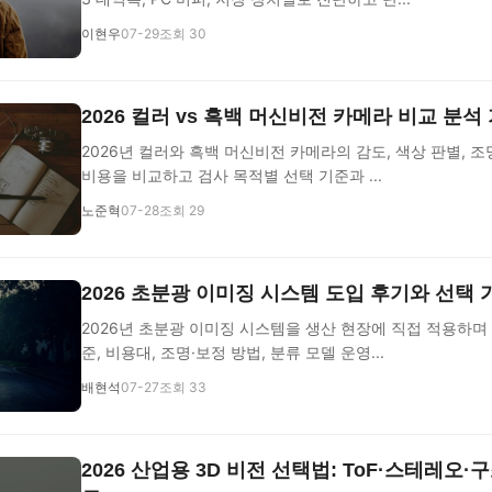
이현우
07-29
조회 30
2026 컬러 vs 흑백 머신비전 카메라 비교 분석
2026년 컬러와 흑백 머신비전 카메라의 감도, 색상 판별, 조
비용을 비교하고 검사 목적별 선택 기준과 ...
노준혁
07-28
조회 29
2026 초분광 이미징 시스템 도입 후기와 선택
2026년 초분광 이미징 시스템을 생산 현장에 직접 적용하며
준, 비용대, 조명·보정 방법, 분류 모델 운영...
배현석
07-27
조회 33
2026 산업용 3D 비전 선택법: ToF·스테레오·