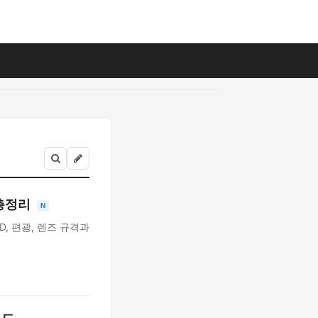
 총정리
N
D, 편광, 렌즈 규격과