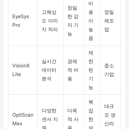
비
정밀
고해상
용
정밀
EyeSys
한 감
도 이미
이
제조
Pro
지 기
지 처리
높
업
능
음
제
실시간
경제
한
VisionX
중소
데이터
적 비
된
Lite
기업
분석
용
기
능
복
대규
다양한
다목
잡
OptiScan
모 생
센서 지
적 사
한
Max
산라
원
용
설