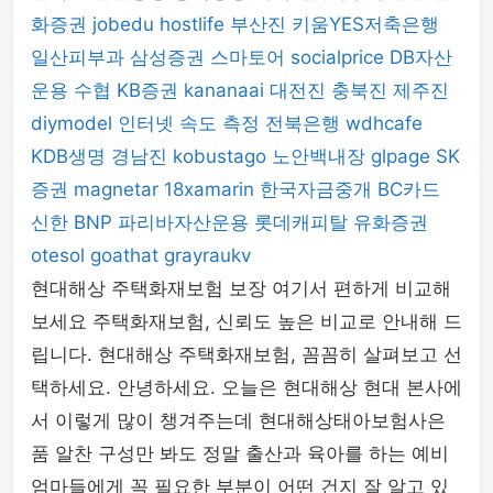
화증권
jobedu
hostlife
부산진
키움YES저축은행
일산피부과
삼성증권
스마토어
socialprice
DB자산
운용
수협
KB증권
kananaai
대전진
충북진
제주진
diymodel
인터넷 속도 측정
전북은행
wdhcafe
KDB생명
경남진
kobustago
노안백내장
glpage
SK
증권
magnetar
18xamarin
한국자금중개
BC카드
신한 BNP 파리바자산운용
롯데캐피탈
유화증권
otesol
goathat
grayraukv
현대해상 주택화재보험 보장 여기서 편하게 비교해
보세요 주택화재보험, 신뢰도 높은 비교로 안내해 드
립니다. 현대해상 주택화재보험, 꼼꼼히 살펴보고 선
택하세요. 안녕하세요. 오늘은 현대해상 현대 본사에
서 이렇게 많이 챙겨주는데 현대해상태아보험사은
품 알찬 구성만 봐도 정말 출산과 육아를 하는 예비
엄마들에게 꼭 필요한 부분이 어떤 건지 잘 알고 있