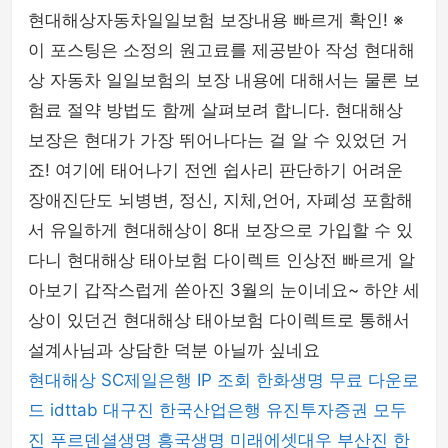
현대해상자동차일일보험 보장내용 빠르게 확인! ※
이 포스팅은 소정의 원고료를 제공받아 작성 현대해
상 자동차 일일보험의 보장 내용에 대해서는 물론 보
험료 절약 방법도 함께 살펴보려 합니다. 현대해상
보장은 현대가 가장 뛰어나다는 걸 알 수 있었던 거
죠! 여기에 태어나기 전엔 쉽사리 판단하기 어려운
장애진단도 뇌병변, 정신, 지체,언어, 자폐성 포함해
서 유일하게 현대해상이 8대 보장으로 가입할 수 있
다니 현대해상 태아보험 다이렉트 인상전 빠르게 알
아보기 갑작스럽게 쏟아진 3월의 눈이네요~ 하얀 세
상이 있던건 현대해상 태아보험 다이렉트로 통해서
설계사님과 상담한 덕분 아닐까 싶네요
현대해상
SC제일은행
IP 조회
한화생명
무료 다운로
드
idttab
대구진
한국산업은행
유진투자증권
모두
진
푸르덴셜생명
흥국생명
미래에셋대우
부산진
한