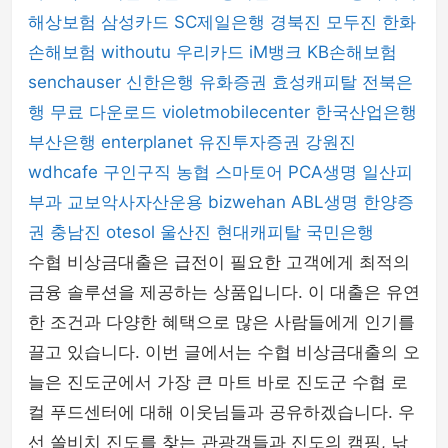
해상보험
삼성카드
SC제일은행
경북진
모두진
한화
손해보험
withoutu
우리카드
iM뱅크
KB손해보험
senchauser
신한은행
유화증권
효성캐피탈
전북은
행
무료 다운로드
violetmobilecenter
한국산업은행
부산은행
enterplanet
유진투자증권
강원진
wdhcafe
구인구직
농협
스마토어
PCA생명
일산피
부과
교보악사자산운용
bizwehan
ABL생명
한양증
권
충남진
otesol
울산진
현대캐피탈
국민은행
수협 비상금대출은 급전이 필요한 고객에게 최적의
금융 솔루션을 제공하는 상품입니다. 이 대출은 유연
한 조건과 다양한 혜택으로 많은 사람들에게 인기를
끌고 있습니다. 이번 글에서는 수협 비상금대출의 오
늘은 진도군에서 가장 큰 마트 바로 진도군 수협 로
컬 푸드센터에 대해 이웃님들과 공유하겠습니다. 우
선 쏠비치 진도를 찾는 관광객들과 진도의 캠핑, 낚