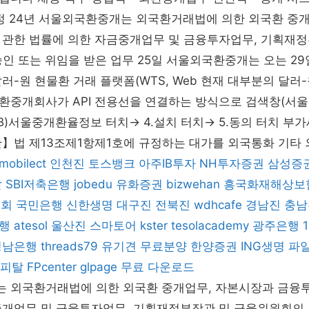
일정 24년 서울외국환중개는 외국환거래법에 의한 외국환 중
 관한 법률에 의한 자금중개업무 및 금융투자업무, 기획재정
인 또는 위임을 받은 업무 25일 서울외국환중개는 오는 29
러-원 현물환 거래 플랫폼(WTS, Web 현재 대부분의 달러
환중개회사가 API 전용선을 연결하는 방식으로 검색창(서울
(SMB)서울중개환율정보 터치→ 4.설치 터치→ 5.동의 터치 
산】법 제13조제1항제1호에 규정하는 대가를 외국통화 기타
mobilect
인천진
토스뱅크
아주IB투자
NH투자증권
삼성증
탈
SBI저축은행
jobedu
유화증권
bizwehan
흥국화재해상보
조회
국민은행
신한생명
대구진
전북진
wdhcafe
경남진
충남
행
atesol
울산진
스마토어
kster
tesolacademy
광주은행
1
경남은행
threads79
유기견 무료분양
한양증권
ING생명
파
피탈
FPcenter
glpage
무료 다운로드
 외국환거래법에 의한 외국환 중개업무, 자본시장과 금융투
중개업무 및 금융투자업무, 기획재정부장관 및 금융위원회의 