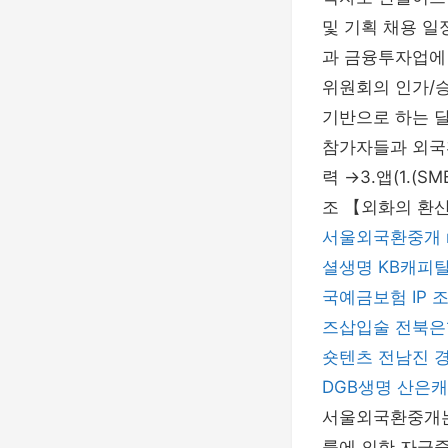
및 기획 채용 
과 금융투자업에
위원회의 인가/승
기반으로 하는 달
참가자들과 외국
력 →3.앱(1.
조 【외화의 환
서울외국환중개
셜생명
KB캐피
국예금보험
IP 
즈삽입술
전북은
숏텐츠
전남진
DGB생명
산은캐
서울외국환중개는
률에 의한 자금