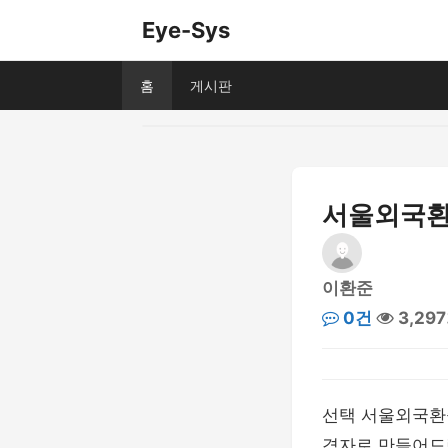
Eye-Sys
홈
게시판
서울외국환
이환준
0건
3,29
선택 서울외국환중
격자로 만들어드립