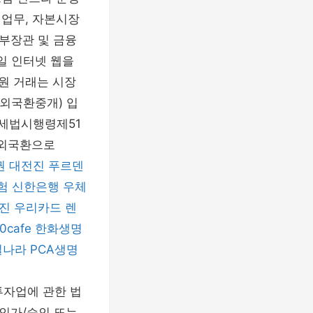
개업무, 자본시장
부장관 및 금융
일 인터넷 웹을
-원 거래는 시장
외국환중개) 입
부가세법시행령제51
 외국환으로
권
대전진
푸르덴
험
신한은행
우체
진
우리카드
렌
0cafe
한화생명
일나라
PCA생명
자업에 관한 법
인가/승인 또는