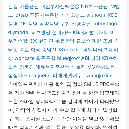
은행
키움증권
대신투자신탁운용
NH투자증권
iM뱅
크
idttab
푸른저축은행
카카오뱅크
withoutu
KDB
생명
ING생명
동양생명
수협
신영증권
kobustago
diymodel
교보생명
현대카드
KB캐피탈
위키티비
우리종합금융
유기견 무료분양
교보증권
IP 조회
인
터넷 속도 측정
충남진
18xamarin
파일나라
현대해
상
wdhcafe
광주은행
blueqjowf
ABL생명
KB손해
보험
경북진
애큐온저축은행
서울진
MG손해보험
삼성카드
magnetar
미래에셋대우
gwangjuzine
스마일프로후기 내용 확인 및 정리 SMILE PRO수술
은 기존 SMILE 시력교정술의 장비를 한층 업그레이
드한 스마일 장비마다 수술 결과에 차이가 나타났으
며, 각막의 성질에 따라 수술 결과에 차이가 발생할
수 최근 스마일프로가 꾸준한 이목을 받고 있는데요.
빠른 회복기간과 적은 통증, 부작용 최소화, 안정성